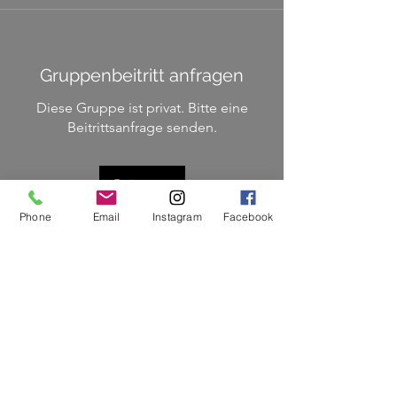
Gruppenbeitritt anfragen
Diese Gruppe ist privat. Bitte eine
Beitrittsanfrage senden.
Beitreten
Phone
Email
Instagram
Facebook
Info
Diese Gruppe dient der Information
und des Austauschs für de
...
Weiterlesen