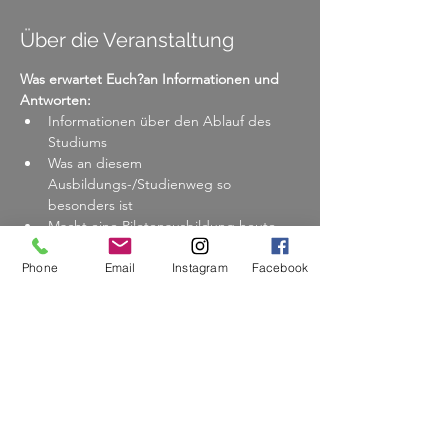
Über die Veranstaltung
Was erwartet Euch?
an Informationen und 
Antworten:
Informationen über den Ablauf des 
Studiums
Was an diesem 
Ausbildungs-/Studienweg so 
besonders ist
Macht eine Pilotenausbildung heute 
noch Sinn?
UND: Wer mag kann gegen einen 
Phone
Email
Instagram
Facebook
geringen Unkostenbeitrag eine Runde 
mit uns fliegen um mal die Welt von 
oben zu sehen. Unsere aktuellen 
Studenten fliegen mit euch, eine 
Runde um Worms, so könnt ihr 
reinschnuppern und selbst spüren, 
was diesen Beruf so besonders macht.
an Emotionen: